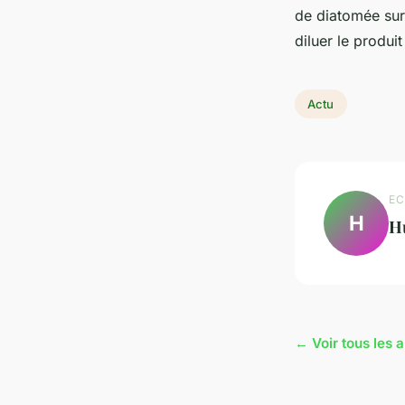
de diatomée sur 
diluer le produit
Actu
EC
H
H
← Voir tous les a