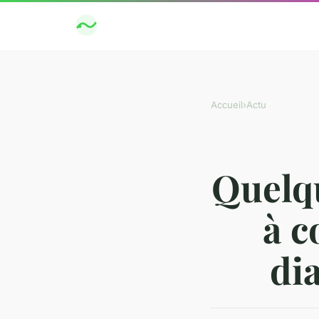
Accueil
›
Actu
Quelqu
à c
di