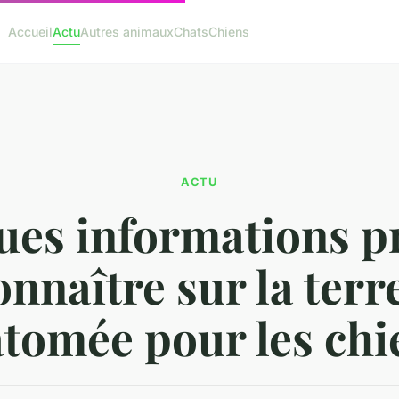
Accueil
Actu
Autres animaux
Chats
Chiens
ACTU
es informations p
onnaître sur la terr
atomée pour les chi