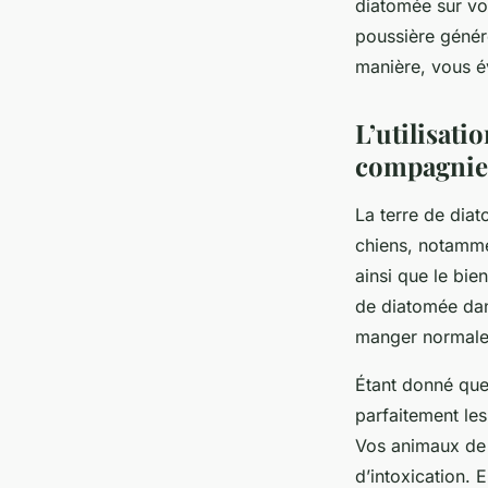
diatomée sur vo
poussière génér
manière, vous év
L’utilisati
compagnie
La terre de diat
chiens, notammen
ainsi que le bi
de diatomée dans
manger normalem
Étant donné que
parfaitement les
Vos animaux de
d’intoxication. E