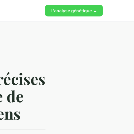
L'analyse génétique →
récises
e de
ens