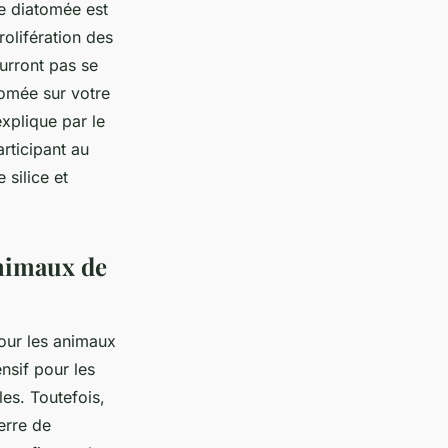
de diatomée est
rolifération des
urront pas se
tomée sur votre
xplique par le
articipant au
 silice et
animaux de
our les animaux
nsif pour les
es. Toutefois,
erre de