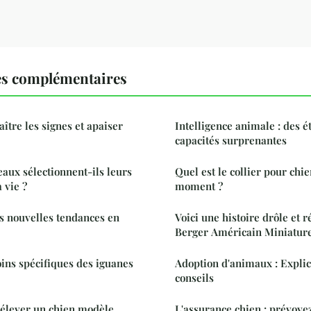
es complémentaires
aître les signes et apaiser
Intelligence animale : des é
capacités surprenantes
ux sélectionnent-ils leurs
Quel est le collier pour chi
 vie ?
moment ?
es nouvelles tendances en
Voici une histoire drôle et r
Berger Américain Miniatur
oins spécifiques des iguanes
Adoption d'animaux : Explic
conseils
 élever un chien modèle
L'assurance chien : prévoyez