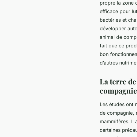
propre la zone o
efficace pour lu
bactéries et ch
développer autou
animal de compag
fait que ce prod
bon fonctionneme
d’autres nutrime
La terre d
compagnie
Les études ont 
de compagnie, n
mammifères. Il a
certaines précau