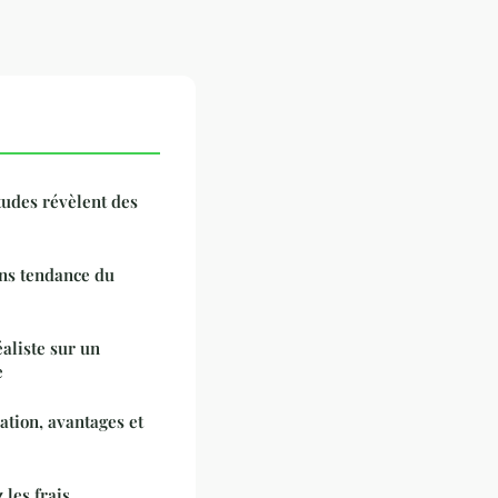
tudes révèlent des
ens tendance du
éaliste sur un
e
ation, avantages et
 les frais