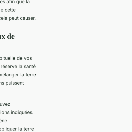
s afin que la
e cette
cela peut causer.
ux de
bituelle de vos
préserve la santé
élanger la terre
ns puissent
ouvez
tions indiquées.
ène
ppliquer la terre