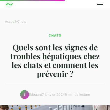
Accueil
›
Chats
CHATS
Quels sont les signes de
troubles hépatiques chez
les chats et comment les
prévenir ?
Edouard
7 janvier 2024
6 min de lecture
E